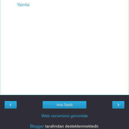
Yanıtla
‹
›
Ana Sayfa
Web sürümünü görüntüle
Blogger
tarafından desteklenmektedir.