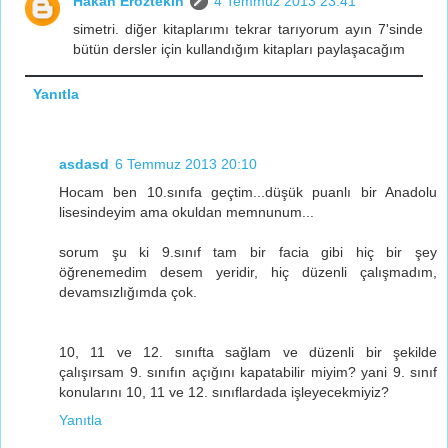
Hakan Eröztekin
4 Temmuz 2013 23:41
simetri. diğer kitaplarımı tekrar tarıyorum ayın 7'sinde
bütün dersler için kullandığım kitapları paylaşacağım
Yanıtla
asdasd
6 Temmuz 2013 20:10
Hocam ben 10.sınıfa geçtim...düşük puanlı bir Anadolu
lisesindeyim ama okuldan memnunum...
sorum şu ki 9.sınıf tam bir facia gibi hiç bir şey
öğrenemedim desem yeridir, hiç düzenli çalışmadım,
devamsızlığımda çok.
10, 11 ve 12. sınıfta sağlam ve düzenli bir şekilde
çalışırsam 9. sınıfın açığını kapatabilir miyim? yani 9. sınıf
konularını 10, 11 ve 12. sınıflardada işleyecekmiyiz?
Yanıtla