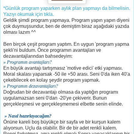
*Günlük program yaparken aylık plan yapmayı da bilmelisin.
Yazıyı okumak için tıkla.
Geldik şimdi program yapmaya. Program yapın yapın diyeni
çok duymuşsundur, ben de demiştim biraz aşağıdaki yazıda
olması lazım ^^
Ben birçok çeşit program yaptım. En uygun 'program yapma
şekli'ni buldum. Önce programın avantajları ve
dezavantajlarından bahsedeyim:
» Programın avantajları?
En büyük avantajı tartışmasız 'motive edici' etki yapması.
Moral skalası yaparsak -50 ile +50 arası. Seni 0'da iken 40'a
çekebilecek en kolay şeydir program yapmak.
» Programın dezavantajları?
Doğrudan bir dezavantajı olmasa da yaptığın programı
uygulamazsan seni 0'dan -20'ye çekiverir. Bunun
gerçekleşmesi ve gerçekleşmemesi elbette senin elinde.
»
Nasıl hazırlayacağım?
Önüne kareli boş büyükçe bir sayfa ve bir kurşun kalem
alıyorsun. Uçlu da olabilir. Bir de bir adet renkli kalem.
Rengi farketmez, ama renkli olmalı.Sonra yapacaklarının bir