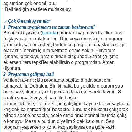
açısından çok önemli bu.
*Belirlediğin saatlere mutlaka uy.
» Çok Önemli Ayrıntılar
1. Programı uygulamaya ne zaman başlayayım?
Bir önceki yazıda (
burada
) program yapmaya hafiften nasıl
başlayacağını anlatmıştım. Dün veya öncesi için program
yapmadıysan önceden, birden bu programla başlamak ağır
olacaktır. 'benim için farketmez' deme sakın. Biliyorum
içindeki o tutkuyu ama sıfırdan bir günde 5 saat çalışma
eklersen 'ters tepki'ler alabilirsin o programdan. Aman
diyorum.
2. Programın gelişmiş hali
Ve ikinci ayrıntı: Bu programa başladığında saatlerin
tutmayabilir. Doğaldır. Bir iki hafta bu şekilde program yap
önce, ve yukarıda yazdığımdan daha da esnek davran. 8
saatin varsa 3 veya 4 saat ile başla.
sonrasında ise; Her ders için çalıştığın kaynakta 'Bir sayfada
kaç dakika harcadığını' hesapla. Bunu tek bir konu çalışarak
elinde saatle hesapla, acele etme ama normal hızında çalış
o konuyu. Mesela buldun diyelim 9 dakika olsun. Sen
program yaparken o konu kaç sayfaysa ona göre vakit