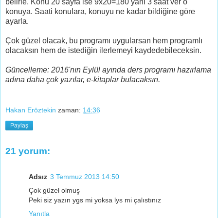
belirle. Konu 20 sayfa ise 9x20=180 yani 3 saat ver o
konuya. Saati konulara, konuyu ne kadar bildiğine göre
ayarla.
Çok güzel olacak, bu programı uygularsan hem programlı
olacaksın hem de istediğin ilerlemeyi kaydedebileceksin.
Güncelleme: 2016'nın Eylül ayında ders programı hazırlama
adına daha çok yazılar, e-kitaplar bulacaksın.
Hakan Eröztekin
zaman:
14:36
Paylaş
21 yorum:
Adsız
3 Temmuz 2013 14:50
Çok güzel olmuş
Peki siz yazın ygs mi yoksa lys mi çalıstınız
Yanıtla