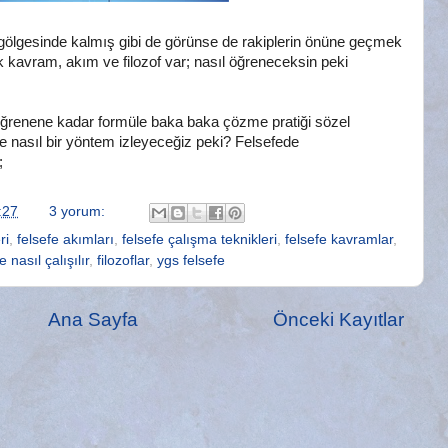
 gölgesinde kalmış gibi de görünse de rakiplerin önüne geçmek
çok kavram, akım ve filozof var; nasıl öğreneceksin peki
ğrenene kadar formüle baka baka çözme pratiği sözel
de nasıl bir yöntem izleyeceğiz peki? Felsefede
;
:27
3 yorum:
ri
,
felsefe akımları
,
felsefe çalışma teknikleri
,
felsefe kavramlar
,
e nasıl çalışılır
,
filozoflar
,
ygs felsefe
Ana Sayfa
Önceki Kayıtlar