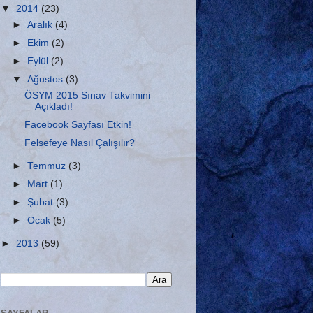
▼
2014
(23)
►
Aralık
(4)
►
Ekim
(2)
►
Eylül
(2)
▼
Ağustos
(3)
ÖSYM 2015 Sınav Takvimini
Açıkladı!
Facebook Sayfası Etkin!
Felsefeye Nasıl Çalışılır?
►
Temmuz
(3)
►
Mart
(1)
►
Şubat
(3)
►
Ocak
(5)
►
2013
(59)