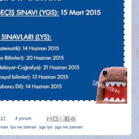
:17
4 yorum:
aman
,
lys ne zaman
,
ygs lys
,
ygs ne zaman