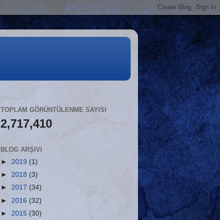
TOPLAM GÖRÜNTÜLENME SAYISI
2,717,410
BLOG ARŞIVI
►
2019
(1)
►
2018
(3)
►
2017
(34)
►
2016
(32)
►
2015
(30)