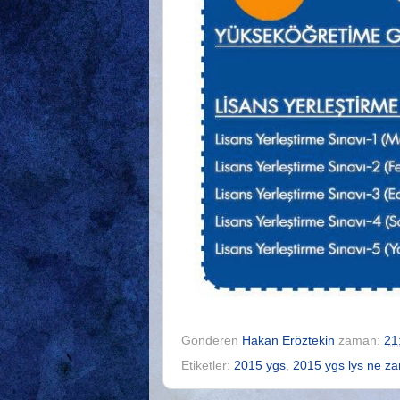
Gönderen
Hakan Eröztekin
zaman:
21
Etiketler:
2015 ygs
,
2015 ygs lys ne z