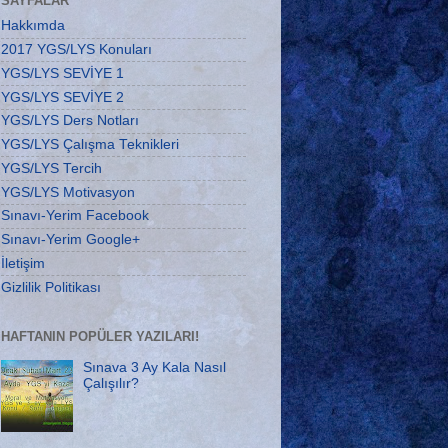
SAYFALAR
Hakkımda
2017 YGS/LYS Konuları
YGS/LYS SEVİYE 1
YGS/LYS SEVİYE 2
YGS/LYS Ders Notları
YGS/LYS Çalışma Teknikleri
YGS/LYS Tercih
YGS/LYS Motivasyon
Sınavı-Yerim Facebook
Sınavı-Yerim Google+
İletişim
Gizlilik Politikası
HAFTANIN POPÜLER YAZILARI!
Sınava 3 Ay Kala Nasıl
Çalışılır?