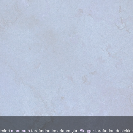
imleri
mammuth
tarafından tasarlanmıştır.
Blogger
tarafından destekle