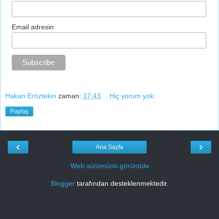
Email adresin
Hakan Eröztekin
zaman:
17:43
Hiç yorum yok:
Paylaş
‹
›
Ana Sayfa
Web sürümünü görüntüle
Blogger
tarafından desteklenmektedir.