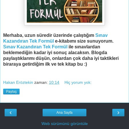
Merhaba, uzun süredir üzerinde çalıştığım
Sınav
Kazandıran Tek Formül
e-kitabımı size sunuyorum.
Sınav Kazandıran Tek Formül
ile sınavlardan
beklemediğin kadar iyi sonuç alacaksın. Blogda
paylaştıklarımı düşün, onlardan çok daha iyi taktikleri
biraraya getirdiğim ilk ve tek kitap bu :)
Hakan Eröztekin
zaman:
10:14
Hiç yorum yok:
Paylaş
‹
›
Ana Sayfa
Web sürümünü görüntüle