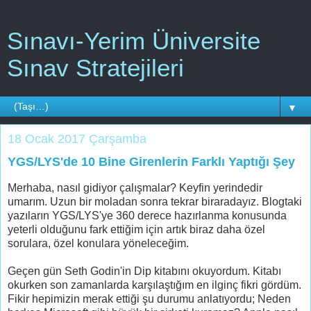
Sınavı-Yerim Üniversite
Sınav Stratejileri
▼
18 Ocak 2017 Çarşamba
YGS/LYS'de 10 Bine Girenlerin Farklı Yaptığı Şey
Merhaba, nasıl gidiyor çalışmalar? Keyfin yerindedir
umarım. Uzun bir moladan sonra tekrar biraradayız. Blogtaki
yazıların YGS/LYS'ye 360 derece hazırlanma konusunda
yeterli olduğunu fark ettiğim için artık biraz daha özel
sorulara, özel konulara yöneleceğim.
Geçen gün Seth Godin'in Dip kitabını okuyordum. Kitabı
okurken son zamanlarda karşılaştığım en ilginç fikri gördüm.
Fikir hepimizin merak ettiği şu durumu anlatıyordu; Neden