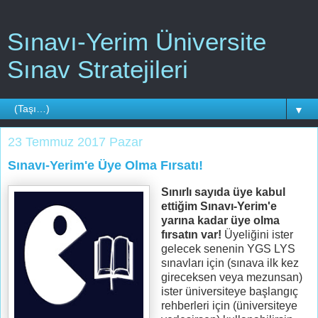
Sınavı-Yerim Üniversite
Sınav Stratejileri
▼
23 Temmuz 2017 Pazar
Sınavı-Yerim'e Üye Olma Fırsatı!
Sınırlı sayıda üye kabul
ettiğim Sınavı-Yerim'e
yarına kadar üye olma
fırsatın var!
Üyeliğini ister
gelecek senenin YGS LYS
sınavları için (sınava ilk kez
gireceksen veya mezunsan)
ister üniversiteye başlangıç
rehberleri için (üniversiteye