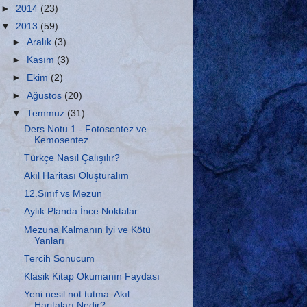
►
2014
(23)
▼
2013
(59)
►
Aralık
(3)
►
Kasım
(3)
►
Ekim
(2)
►
Ağustos
(20)
▼
Temmuz
(31)
Ders Notu 1 - Fotosentez ve
Kemosentez
Türkçe Nasıl Çalışılır?
Akıl Haritası Oluşturalım
12.Sınıf vs Mezun
Aylık Planda İnce Noktalar
Mezuna Kalmanın İyi ve Kötü
Yanları
Tercih Sonucum
Klasik Kitap Okumanın Faydası
Yeni nesil not tutma: Akıl
Haritaları Nedir?