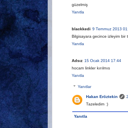
güzelmiş
Yanıtla
blackkedi
9 Temmuz 2013 01
Bilgisayara gecince izleyim bir 
Yanıtla
Adsız
15 Ocak 2014 17:44
hocam linkler kırılmıs
Yanıtla
Yanıtlar
Hakan Eröztekin
Tazeledim :)
Yanıtla