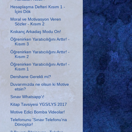
Hesaplaşma Defteri Kısım 1 -
İçini Dök
Moral ve Motivasyon Veren
Sözler - Kısım 2
Kıskanç Arkadaş Modu On!
Öğrenirken Yaratıcılığını Arttır! -
Kısım 3
Öğrenirken Yaratıcılığını Arttır! -
Kısım 2
Öğrenirken Yaratıcılığını Arttır! -
Kısım 1
Dershane Gerekli mi?
Duvarımızda ne olsun ki Motive
etsin?
Sınav Whatsapp'ı!
Kitap Tavsiyesi YGS/LYS 2017
Motive Edici Bomba Videolar!
Telefonunu 'Sınav Telefonu'na
Dönüştür!