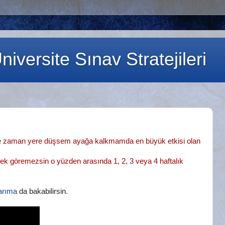
iversite Sınav Stratejileri
ne zaman yere düşsem ayağa kalkmamda en büyük etkisi olan
 pek göremezsin o yüzden arasında 1, 2, 3 veya 4 haftalık
larıma
da bakabilirsin.