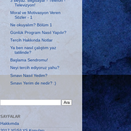
3 Beyaz: Bilgisayar - Telefon -
Televizyon!
Moral ve Motivasyon Veren
Sözler - 1
Ne okuyalım? Bölüm 1
Günlük Program Nasıl Yapılır?
Tercih Hakkında Notlar
Ya ben nasıl çalıştım yaz
tatilinde?
Başlama Sendromu!
Neyi tercih ediyoruz yahu?
Sınavı Nasıl Yedim?
Sınavı Yerim de nedir? :)
SAYFALAR
Hakkımda
2017 YGS/LYS Konuları