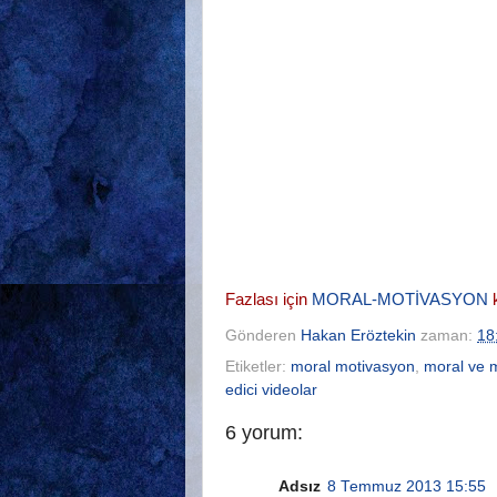
Fazlası için
MORAL-MOTİVASYON
k
Gönderen
Hakan Eröztekin
zaman:
18
Etiketler:
moral motivasyon
,
moral ve 
edici videolar
6 yorum:
Adsız
8 Temmuz 2013 15:55