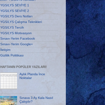
YGS/LYS SEVİYE 1
YGS/LYS SEVİYE 2
YGS/LYS Ders Notları
YGS/LYS Çalışma Teknikleri
YGS/LYS Tercih
YGS/LYS Motivasyon
Sınavı-Yerim Facebook
Sınavı-Yerim Google+
İletişim
Gizlilik Politikası
HAFTANIN POPÜLER YAZILARI!
Aylık Planda İnce
Noktalar
Sınava 3 Ay Kala Nasıl
Çalışılır?