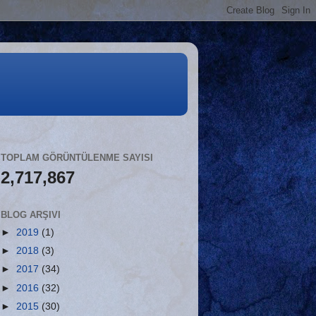
TOPLAM GÖRÜNTÜLENME SAYISI
2,717,867
BLOG ARŞIVI
►
2019
(1)
►
2018
(3)
►
2017
(34)
►
2016
(32)
►
2015
(30)