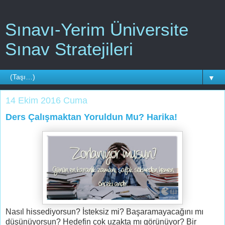
Sınavı-Yerim Üniversite
Sınav Stratejileri
▼
14 Ekim 2016 Cuma
Ders Çalışmaktan Yoruldun Mu? Harika!
Nasıl hissediyorsun? İsteksiz mi? Başaramayacağını mı
düşünüyorsun? Hedefin çok uzakta mı görünüyor? Bir