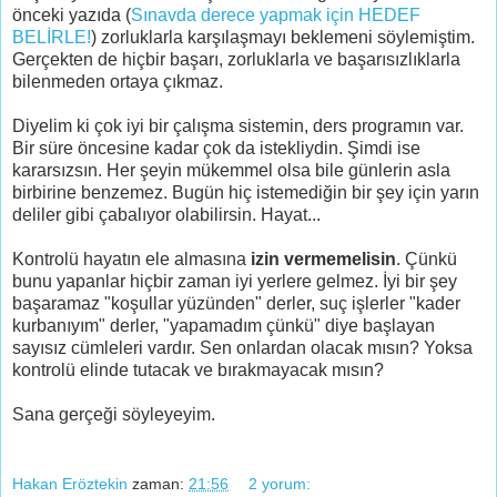
önceki yazıda (
Sınavda derece yapmak için HEDEF
BELİRLE!
) zorluklarla karşılaşmayı beklemeni söylemiştim.
Gerçekten de hiçbir başarı, zorluklarla ve başarısızlıklarla
bilenmeden ortaya çıkmaz.
Diyelim ki çok iyi bir çalışma sistemin, ders programın var.
Bir süre öncesine kadar çok da istekliydin. Şimdi ise
kararsızsın. Her şeyin mükemmel olsa bile günlerin asla
birbirine benzemez. Bugün hiç istemediğin bir şey için yarın
deliler gibi çabalıyor olabilirsin. Hayat...
Kontrolü hayatın ele almasına
izin vermemelisin
. Çünkü
bunu yapanlar hiçbir zaman iyi yerlere gelmez. İyi bir şey
başaramaz "koşullar yüzünden" derler, suç işlerler "kader
kurbanıyım" derler, "yapamadım çünkü" diye başlayan
sayısız cümleleri vardır. Sen onlardan olacak mısın? Yoksa
kontrolü elinde tutacak ve bırakmayacak mısın?
Sana gerçeği söyleyeyim.
Hakan Eröztekin
zaman:
21:56
2 yorum: