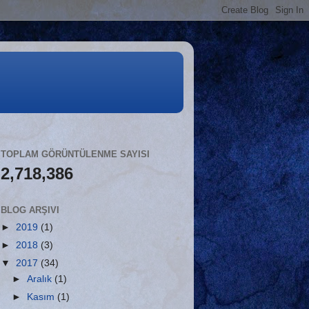
TOPLAM GÖRÜNTÜLENME SAYISI
2,718,386
BLOG ARŞIVI
►
2019
(1)
►
2018
(3)
▼
2017
(34)
►
Aralık
(1)
►
Kasım
(1)