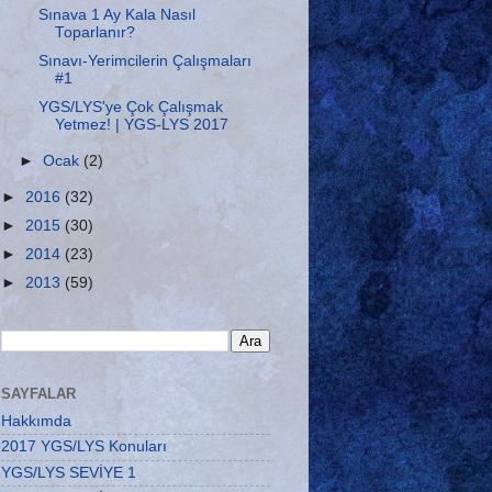
Sınava 1 Ay Kala Nasıl
Toparlanır?
Sınavı-Yerimcilerin Çalışmaları
#1
YGS/LYS'ye Çok Çalışmak
Yetmez! | YGS-LYS 2017
►
Ocak
(2)
►
2016
(32)
►
2015
(30)
►
2014
(23)
►
2013
(59)
SAYFALAR
Hakkımda
2017 YGS/LYS Konuları
YGS/LYS SEVİYE 1