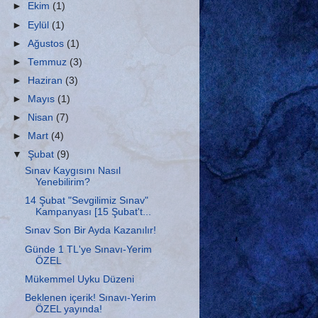
►
Ekim
(1)
►
Eylül
(1)
►
Ağustos
(1)
►
Temmuz
(3)
►
Haziran
(3)
►
Mayıs
(1)
►
Nisan
(7)
►
Mart
(4)
▼
Şubat
(9)
Sınav Kaygısını Nasıl
Yenebilirim?
14 Şubat "Sevgilimiz Sınav"
Kampanyası [15 Şubat't...
Sınav Son Bir Ayda Kazanılır!
Günde 1 TL'ye Sınavı-Yerim
ÖZEL
Mükemmel Uyku Düzeni
Beklenen içerik! Sınavı-Yerim
ÖZEL yayında!