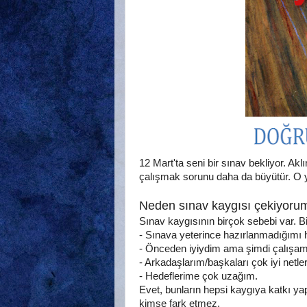
12 Mart'ta seni bir sınav bekliyor. A
çalışmak sorunu daha da büyütür. O 
Neden sınav kaygısı çekiyoru
Sınav kaygısının birçok sebebi var. B
- Sınava yeterince hazırlanmadığımı 
- Önceden iyiydim ama şimdi çalışa
- Arkadaşlarım/başkaları çok iyi netle
- Hedeflerime çok uzağım.
Evet, bunların hepsi kaygıya katkı y
kimse fark etmez.