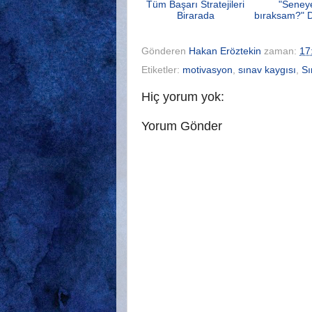
Tüm Başarı Stratejileri
"Seney
Birarada
bıraksam?" 
Gönderen
Hakan Eröztekin
zaman:
17
Etiketler:
motivasyon
,
sınav kaygısı
,
Sı
Hiç yorum yok:
Yorum Gönder