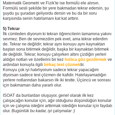
Matematik Geometri ve Fizik'te ise formülü ele alırsın.
Formülü sesli şekilde bir yere bakmadan tekrar edersin, şu
şuydu şu şuradan geliyordu dersin ve bu da bir soru
karşısında senin hatırlamanı kat kat arttırır.
5) Tekrar
İlk cümleden diyorum ki tekrarı öğrencilerin tamamına yakını
sevmez. Ben de sevmezdim pek evet, ama tekrar ederdim
de. Tekrar ne değildir; tekrar aynı konuyu aynı kaynaktan
baştan sona bitirmek değildir, başka bir kaynaktan bitirmek
de değildir. Tekrar; konuyu çalışırken altını çizdiğin yerleri
aldığın notları ve özetlerini bir kez
hızlıca göz gezdirmek
ve
ardından konuyla ilgili
birkaç test çözmek
tir.
Konuyu çok iyi hatırlıyorum sadece tekrar yapacağım
diyorsan sadece test çözmen de kafidir. Hatırlayamadığın
yerlere notlarından bakarsın ilk iki testte. Üçüncü ve sonrası
için bakmaman daha yararlı olur.
ISOAT da bunlardan oluşuyor, genel olarak ilk kez
çalışacağın konular için, ağır olduğunu düşündüğün konular
için ve çalışma isteğini arttırmak istediğin konular için faydalı
olur.
Bugünlük bu kadar, iyi çalışmalar :)