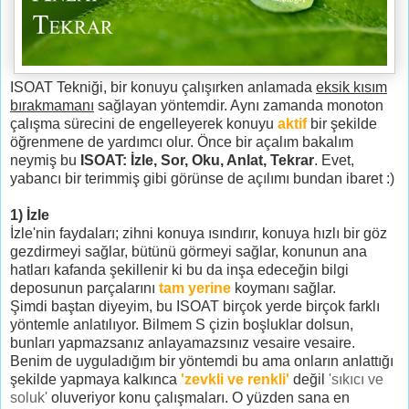
ISOAT Tekniği, bir konuyu çalışırken anlamada
eksik kısım
bırakmamanı
sağlayan yöntemdir. Aynı zamanda monoton
çalışma sürecini de engelleyerek konuyu
aktif
bir şekilde
öğrenmene de yardımcı olur. Önce bir açalım bakalım
neymiş bu
ISOAT: İzle, Sor, Oku, Anlat, Tekrar
. Evet,
yabancı bir terimmiş gibi görünse de açılımı bundan ibaret :)
1) İzle
İzle'nin faydaları; zihni konuya ısındırır, konuya hızlı bir göz
gezdirmeyi sağlar, bütünü görmeyi sağlar, konunun ana
hatları kafanda şekillenir ki bu da inşa edeceğin bilgi
deposunun parçalarını
tam yerine
koymanı sağlar.
Şimdi baştan diyeyim, bu ISOAT birçok yerde birçok farklı
yöntemle anlatılıyor. Bilmem S çizin boşluklar dolsun,
bunları yapmazsanız anlayamazsınız vesaire vesaire.
Benim de uyguladığım bir yöntemdi bu ama onların anlattığı
şekilde yapmaya kalkınca
'zevkli ve renkli'
değil
'sıkıcı ve
soluk'
oluveriyor konu çalışmaları. O yüzden sana en