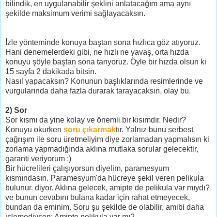
bilindik, en uygulanabilir şeklini anlatacağım ama aynı
şekilde maksimum verimi sağlayacaksın.
İzle yönteminde konuya baştan sona hızlıca göz atıyoruz.
Hani denemelerdeki gibi, ne hızlı ne yavaş, orta hızda
konuyu şöyle baştan sona tarıyoruz. Öyle bir hızda olsun ki
15 sayfa 2 dakikada bitsin.
Nasıl yapacaksın? Konunun başlıklarında resimlerinde ve
vurgularında daha fazla durarak tarayacaksın, olay bu.
2) Sor
Sor kısmı da yine kolay ve önemli bir kısımdır. Nedir?
Konuyu okurken
soru çıkarmak
tır. Yalnız bunu serbest
çağrışım ile soru üretmeliyim diye zorlamadan yapmalısın ki
zorlama yapmadığında aklına mutlaka sorular gelecektir,
garanti veriyorum :)
Bir hücrelileri çalışıyorsun diyelim, paramesyum
kısmındasın. Paramesyum'da hücreye şekil veren pelikula
bulunur. diyor. Aklına gelecek, amipte de pelikula var mıydı?
ve bunun cevabını bulana kadar için rahat etmeyecek,
bundan da eminim. Soru şu şekilde de olabilir, amibi daha
işlemediysen; Amipte pelikula var mı?