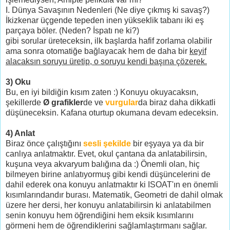
I. Dünya Savaşının Nedenleri (Ne diye çıkmış ki savaş?)
İkizkenar üçgende tepeden inen yükseklik tabanı iki eş
parçaya böler. (Neden? İspatı ne ki?)
gibi sorular üreteceksin, ilk başlarda hafif zorlama olabilir
ama sonra otomatiğe bağlayacak hem de daha bir
keyif
alacaksın soruyu üretip, o soruyu kendi başına çözerek.
3) Oku
Bu, en iyi bildiğin kısım zaten :) Konuyu okuyacaksın,
şekillerde
Ø grafikler
de ve
vurgular
da biraz daha dikkatli
düşüneceksin. Kafana oturtup okumana devam edeceksin.
4) Anlat
Biraz önce çalıştığını
sesli şekilde
bir eşyaya ya da bir
canlıya anlatmaktır. Evet, okul çantana da anlatabilirsin,
kuşuna veya akvaryum balığına da :) Önemli olan, hiç
bilmeyen birine anlatıyormuş gibi kendi düşüncelerini de
dahil ederek ona konuyu anlatmaktır ki ISOAT'ın en önemli
kısımlarındandır burası. Matematik, Geometri de dahil olmak
üzere her dersi, her konuyu anlatabilirsin ki anlatabilmen
senin konuyu hem öğrendiğini hem eksik kısımlarını
görmeni hem de öğrendiklerini sağlamlaştırmanı sağlar.